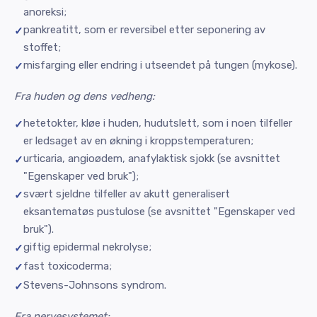
anoreksi;
pankreatitt, som er reversibel etter seponering av
stoffet;
misfarging eller endring i utseendet på tungen (mykose).
Fra huden og dens vedheng:
hetetokter, kløe i huden, hudutslett, som i noen tilfeller
er ledsaget av en økning i kroppstemperaturen;
urticaria, angioødem, anafylaktisk sjokk (se avsnittet
"Egenskaper ved bruk");
svært sjeldne tilfeller av akutt generalisert
eksantematøs pustulose (se avsnittet "Egenskaper ved
bruk").
giftig epidermal nekrolyse;
fast toxicoderma;
Stevens-Johnsons syndrom.
Fra nervesystemet: