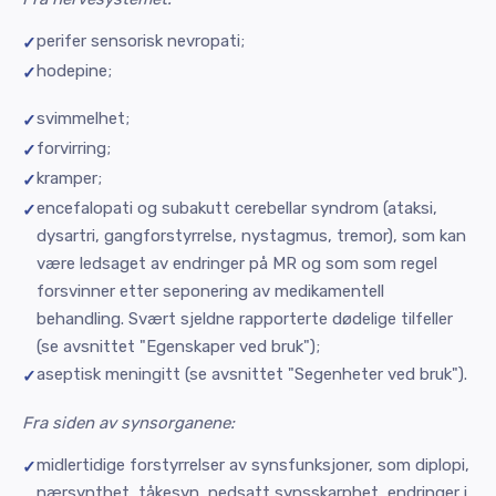
perifer sensorisk nevropati;
hodepine;
svimmelhet;
forvirring;
kramper;
encefalopati og subakutt cerebellar syndrom (ataksi,
dysartri, gangforstyrrelse, nystagmus, tremor), som kan
være ledsaget av endringer på MR og som som regel
forsvinner etter seponering av medikamentell
behandling. Svært sjeldne rapporterte dødelige tilfeller
(se avsnittet "Egenskaper ved bruk");
aseptisk meningitt (se avsnittet "Segenheter ved bruk").
Fra siden av synsorganene:
midlertidige forstyrrelser av synsfunksjoner, som diplopi,
nærsynthet, tåkesyn, nedsatt synsskarphet, endringer i