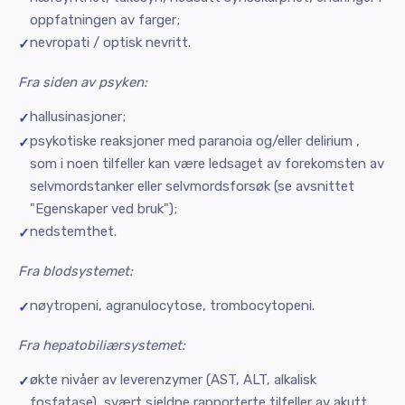
oppfatningen av farger;
nevropati / optisk nevritt.
Fra siden av psyken:
hallusinasjoner;
psykotiske reaksjoner med paranoia og/eller delirium ,
som i noen tilfeller kan være ledsaget av forekomsten av
selvmordstanker eller selvmordsforsøk (se avsnittet
"Egenskaper ved bruk");
nedstemthet.
Fra blodsystemet:
nøytropeni, agranulocytose, trombocytopeni.
Fra hepatobiliærsystemet:
økte nivåer av leverenzymer (AST, ALT, alkalisk
fosfatase), svært sjeldne rapporterte tilfeller av akutt