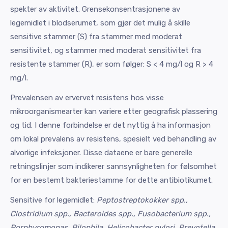
spekter av aktivitet. Grensekonsentrasjonene av
legemidlet i blodserumet, som gjør det mulig å skille
sensitive stammer (S) fra stammer med moderat
sensitivitet, og stammer med moderat sensitivitet fra
resistente stammer (R), er som følger: S < 4 mg/l og R > 4
mg/l.
Prevalensen av ervervet resistens hos visse
mikroorganismearter kan variere etter geografisk plassering
og tid. I denne forbindelse er det nyttig å ha informasjon
om lokal prevalens av resistens, spesielt ved behandling av
alvorlige infeksjoner. Disse dataene er bare generelle
retningslinjer som indikerer sannsynligheten for følsomhet
for en bestemt bakteriestamme for dette antibiotikumet.
Sensitive for legemidlet:
Peptostreptokokker spp.,
Clostridium spp., Bacteroides spp., Fusobacterium spp.,
Porphyromonas, Bilophila, Helicobacter pylori, Prevotella