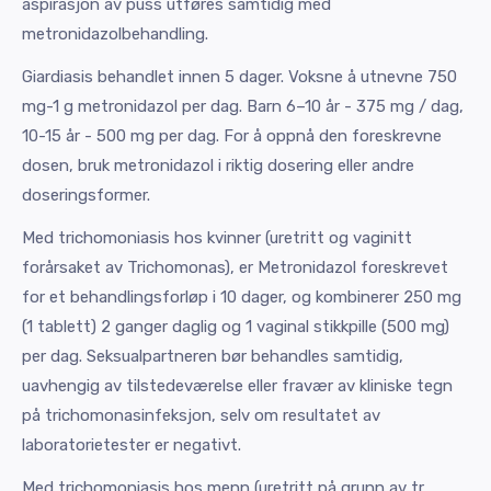
aspirasjon av puss utføres samtidig med
metronidazolbehandling.
Giardiasis behandlet innen 5 dager. Voksne å utnevne 750
mg-1 g metronidazol per dag. Barn 6–10 år - 375 mg / dag,
10-15 år - 500 mg per dag. For å oppnå den foreskrevne
dosen, bruk metronidazol i riktig dosering eller andre
doseringsformer.
Med trichomoniasis hos kvinner (uretritt og vaginitt
forårsaket av Trichomonas), er Metronidazol foreskrevet
for et behandlingsforløp i 10 dager, og kombinerer 250 mg
(1 tablett) 2 ganger daglig og 1 vaginal stikkpille (500 mg)
per dag. Seksualpartneren bør behandles samtidig,
uavhengig av tilstedeværelse eller fravær av kliniske tegn
på trichomonasinfeksjon, selv om resultatet av
laboratorietester er negativt.
Med trichomoniasis hos menn (uretritt på grunn av tr