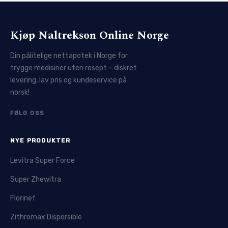
Kjøp Naltrekson Online Norge
Din pålitelige nettapotek i Norge for
trygge medisiner uten resept – diskret
levering, lav pris og kundeservice på
norsk!
FØLG OSS
NYE PRODUKTER
Levitra Super Force
Super Zhewitra
Florinef
Zithromax Dispersible