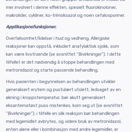
mer involvert i denne effekten, spesielt fluorokinoloner,
makrolider, cykliner, ko-trimoksazol og noen cefalosporiner.
Applikasjonsfunksjoner.
Overfølsomhet/lidelser i hud og vedheng. Allergiske
reaksjoner kan oppstå, inkludert anafylaktisk sjokk, som
kan være livstruende (se avsnittet "Bivirkninger"). I dette
tilfellet er det nødvendig å stoppe behandlingen med
metronidazol og starte passende behandling.
Hvis pasienten i begynnelsen av behandlingen utvikler
generalisert erytem og pustulært utslett, ledsaget av en
økning i kroppstemperatur, bør akutt generalisert
eksantematøst puss mistenkes. kom seg ut (se avsnittet
"Bivirkninger"); i tilfelle en slik reaksjon bør behandlingen
med legemidlet avbrytes, og videre bruk av metronidazol,
enten alene eller i kombinasjon med andre legemidler, er