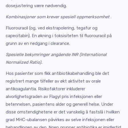
dosejustering være nødvendig.
Kombinasjoner som krever spesiell oppmerksomhet
.
Fluorouracil (og, ved ekstrapolering, tegafur og
capecitabin). En økning i toksisiteten til fluorouracil på
grunn av en nedgang i clearance.
Spesielle bekymringer angående INR (International
Normalized Ratio).
Hos pasienter som fikk antibiotikabehandling ble det
registrert mange tilfeller av økt aktivitet av orale
antikoagulantia. Risikofaktorer inkluderer
alvorlighetsgraden av Flagyl pris infeksjonen eller
betennelsen, pasientens alder og generell helse. Under
disse omstendighetene er det vanskelig å fastslå i hvilken
grad MHC-ubalansen påvirkes av selve infeksjonen eller
behandlingen av den. Noen grupper antibiotika er imidlertid