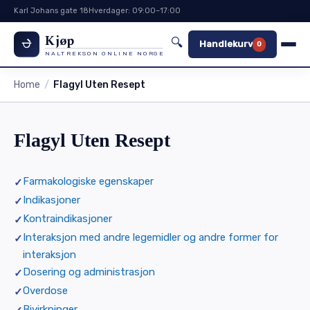
Karl Johans gate 18
Hverdager: 09:00–17:00
Kjøp
🔍
Handlekurv
0
NALTREKSON ONLINE NORGE
Home
Flagyl Uten Resept
Flagyl Uten Resept
Farmakologiske egenskaper
Indikasjoner
Kontraindikasjoner
Interaksjon med andre legemidler og andre former for
interaksjon
Dosering og administrasjon
Overdose
Bivirkninger