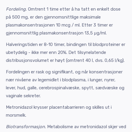
Fordeling.
Omtrent 1 time etter å ha tatt en enkelt dose
på 500 mg, er den gjennomsnittlige maksimale
plasmakonsentrasjonen 10 mcg / ml. Etter 3 timer er
gjennomsnittlig plasmakonsentrasjon 13,5 μg/ml.
Halveringstiden er 8-10 timer, bindingen til blodproteiner er
ubetydelig - ikke mer enn 20%. Det tilsynelatende
distribusjonsvolumet er høyt (omtrent 40 l, dvs. 0,65 l/kg).
Fordelingen er rask og signifikant, og når konsentrasjoner
nær nivåene av legemidlet i blodplasma, i lunger, nyrer,
lever, hud, galle, cerebrospinalvæske, spytt, sædvæske og
vaginale sekreter.
Metronidazol krysser placentabarrieren og skilles ut i
morsmelk.
Biotransformasjon.
Metabolisme av metronidazol skjer ved