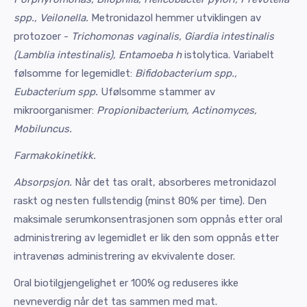
spp., Veilonella.
Metronidazol hemmer utviklingen av
protozoer -
Trichomonas vaginalis, Giardia intestinalis
(Lamblia intestinalis), Entamoeba h
istolytica. Variabelt
følsomme for legemidlet:
Bifidobacterium spp.,
Eubacterium spp.
Ufølsomme stammer av
mikroorganismer:
Propionibacterium, Actinomyces,
Mobiluncus.
Farmakokinetikk.
Absorpsjon.
Når det tas oralt, absorberes metronidazol
raskt og nesten fullstendig (minst 80% per time). Den
maksimale serumkonsentrasjonen som oppnås etter oral
administrering av legemidlet er lik den som oppnås etter
intravenøs administrering av ekvivalente doser.
Oral biotilgjengelighet er 100% og reduseres ikke
nevneverdig når det tas sammen med mat.