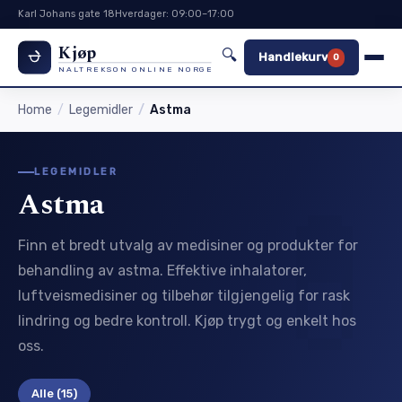
Karl Johans gate 18
Hverdager: 09:00–17:00
Kjøp
🔍
Handlekurv
0
NALTREKSON ONLINE NORGE
Home
Legemidler
Astma
LEGEMIDLER
Astma
Finn et bredt utvalg av medisiner og produkter for
behandling av astma. Effektive inhalatorer,
luftveismedisiner og tilbehør tilgjengelig for rask
lindring og bedre kontroll. Kjøp trygt og enkelt hos
oss.
Alle
(15)