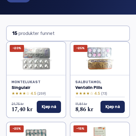
15
produkter funnet
−20%
−25%
MONTELUKAST
SALBUTAMOL
Singulair
Ventolin Pills
★★★★☆ 4.5
★★★★☆ 4.5
(259)
(73)
21,75 kr
11,81 kr
Kjøp nå
Kjøp nå
17,40 kr
8,86 kr
−25%
−15%