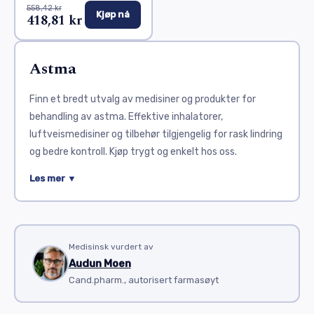
558,42 kr
Kjøp nå
418,81 kr
Astma
Finn et bredt utvalg av medisiner og produkter for
behandling av astma. Effektive inhalatorer,
luftveismedisiner og tilbehør tilgjengelig for rask lindring
og bedre kontroll. Kjøp trygt og enkelt hos oss.
Astma er en kronisk lungesykdom som gjør det vanskelig
Les mer ▼
å puste. Den forårsaker betennelse og innsnevring av
luftveiene. Medisiner brukes for å kontrollere
symptomer og forebygge anfall. I denne kategorien
finner du flere populære legemidler som gir effektiv
Medisinsk vurdert av
Audun Moen
behandling.
Cand.pharm., autorisert farmasøyt
Ventolin inhaler
er en raskvirkende bronkodilator. Den
åpner opp luftveiene ved anfall. Ventolin er ofte det