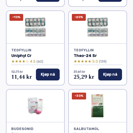
−10%
−20%
TEOFYLLIN
TEOFYLLIN
Uniphyl Cr
Theo-24 Sr
★★★★☆ 4.5
★★★★★ 5.0
(60)
(139)
12,71 kr
31,61 kr
Kjøp nå
Kjøp nå
11,44 kr
25,29 kr
−30%
BUDESONID
SALBUTAMOL