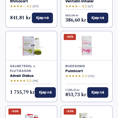
Rhinocort
Ventolin Inhaler
★★★★☆ 4.5
★★★★☆ 4.5
(311)
(67)
552,28 kr
841,81 kr
Kjøp nå
Kjøp nå
386,60 kr
−25%
SALMETEROL +
BUDESONID
Pulmicort
FLUTIKASON
Advair Diskus
★★★★★ 5.0
(110)
★★★★★ 5.0
(94)
1 138,31 kr
1 755,79 kr
Kjøp nå
Kjøp nå
853,73 kr
−30%
−20%