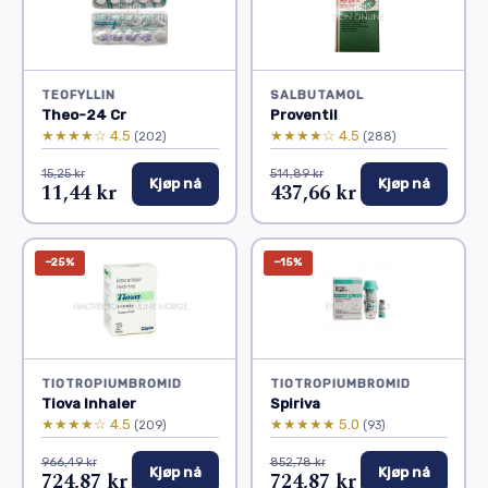
TEOFYLLIN
SALBUTAMOL
Theo-24 Cr
Proventil
★★★★☆ 4.5
★★★★☆ 4.5
(202)
(288)
15,25 kr
514,89 kr
Kjøp nå
Kjøp nå
11,44 kr
437,66 kr
−25%
−15%
TIOTROPIUMBROMID
TIOTROPIUMBROMID
Tiova Inhaler
Spiriva
★★★★☆ 4.5
★★★★★ 5.0
(209)
(93)
966,49 kr
852,78 kr
Kjøp nå
Kjøp nå
724,87 kr
724,87 kr