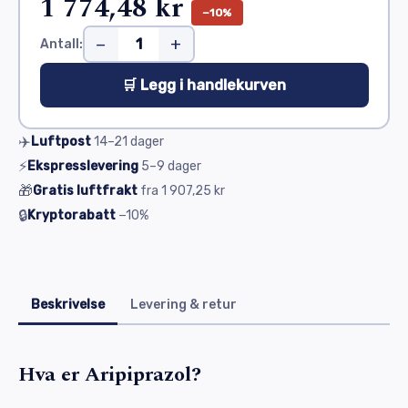
1 774,48 kr
−10%
−
+
Antall:
🛒 Legg i handlekurven
✈️
Luftpost
14–21
dager
⚡
Ekspresslevering
5–9
dager
🎁
Gratis luftfrakt
fra
1 907,25 kr
🔒
Kryptorabatt
−10%
Beskrivelse
Levering & retur
Hva er Aripiprazol?