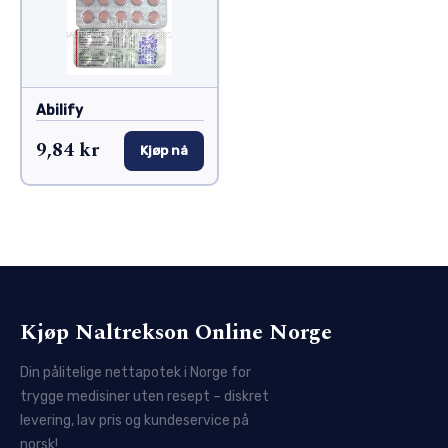
Abilify
9,84 kr
Kjøp nå
Kjøp Naltrekson Online Norge
Din pålitelige nettapotek i Norge for
trygge medisiner uten resept – diskret
levering, lav pris og kundeservice på
norsk!