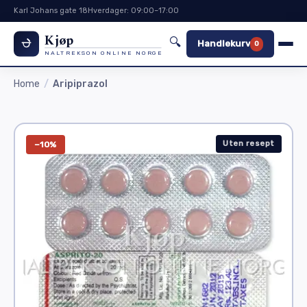
Karl Johans gate 18
Hverdager: 09:00–17:00
Kjøp
🔍
Handlekurv
0
NALTREKSON ONLINE NORGE
Home
Aripiprazol
Uten resept
−10%