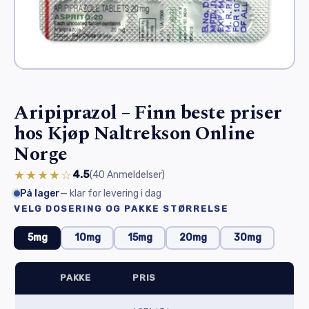
Aripiprazol – Finn beste priser
hos Kjøp Naltrekson Online
Norge
★★★★☆
4.5
(40
Anmeldelser
)
På lager
— klar for levering i dag
VELG DOSERING OG PAKKE STØRRELSE
5mg
10mg
15mg
20mg
30mg
PAKKE
PRIS