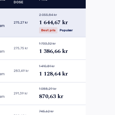
DOSE
2 055,84 kr
1 644,67 kr
275,27 kr
eam
Best pris
Populær
1 733,32 kr
275,75 kr
1 386,66 kr
eam
1 410,81 kr
283,49 kr
1 128,64 kr
eam
1 088,29 kr
291,39 kr
870,63 kr
eam
745,62 kr