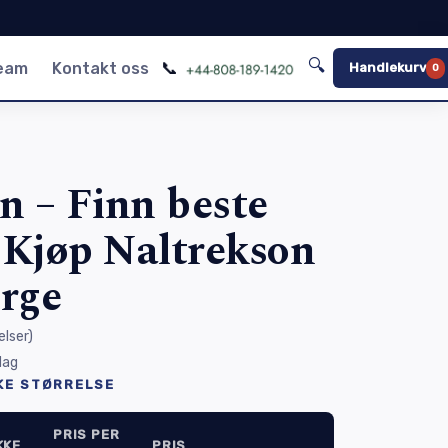
🔍
📞
team
Kontakt oss
Handlekurv
0
n – Finn beste
s Kjøp Naltrekson
rge
lser
)
 dag
KE STØRRELSE
PRIS PER
KKE
PRIS