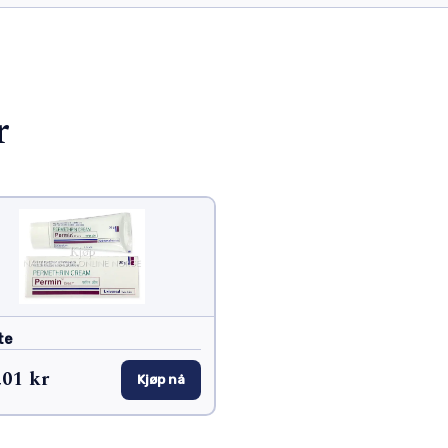
r
te
,01 kr
Kjøp nå