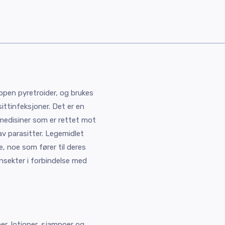
uppen pyretroider, og brukes
ittinfeksjoner. Det er en
 medisiner som er rettet mot
v parasitter. Legemidlet
e, noe som fører til deres
insekter i forbindelse med
mer, lotioner, sjampoer og