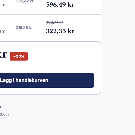
300,42 kr
596,49 kr
eam
402,94 kr
315,58 kr
322,35 kr
eam
kr
−20%
 Legg i handlekurven
r
25 kr