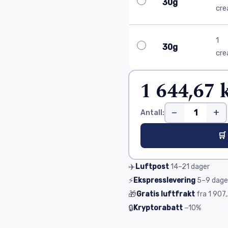
30g
cr
1
30g
cr
1 644,67 
−
+
Antall:
🛒
✈️
Luftpost
14–21
dager
⚡
Ekspresslevering
5–9
dage
🎁
Gratis luftfrakt
fra
1 907,
🔒
Kryptorabatt
−10%