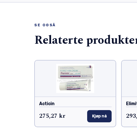
SE OGSÅ
Relaterte produkte
Acticin
Elimi
275,27 kr
293
Kjøp nå