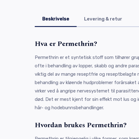
Beskrivelse
Levering & retur
Hva er Permethrin?
Permethrin er et syntetisk stoff som tilhører gr
ofte i behandling av lopper, skabb og andre paras
viktig del av mange reseptfrie og reseptbelagte
behandling av kløende hudproblemer forårsaket a
virker ved å angripe nervesystemet til parasitten
død. Det er mest kjent for sin effekt mot lus og 
hår- og hodebunnsbehandlinger.
Hvordan brukes Permethrin?
Permethrin er tilgjengelig i ulike former, som kre