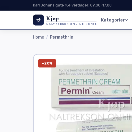
Karl Johans gate 18
Hverdager: 09:00–17:00
Kjøp
Kategorier
NALTREKSON ONLINE NORGE
Home
Permethrin
−20%