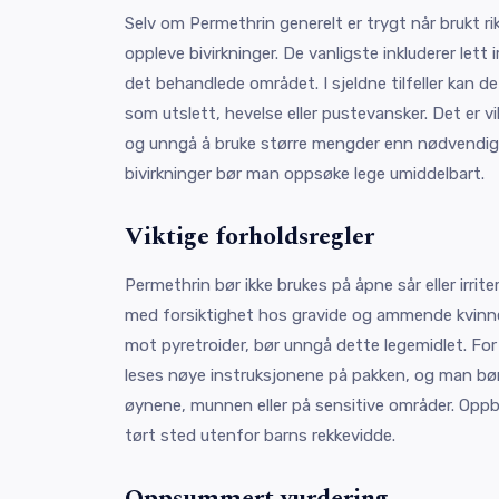
Selv om Permethrin generelt er trygt når brukt ri
oppleve bivirkninger. De vanligste inkluderer lett i
det behandlede området. I sjeldne tilfeller kan de
som utslett, hevelse eller pustevansker. Det er v
og unngå å bruke større mengder enn nødvendig.
bivirkninger bør man oppsøke lege umiddelbart.
Viktige forholdsregler
Permethrin bør ikke brukes på åpne sår eller irrit
med forsiktighet hos gravide og ammende kvinner
mot pyretroider, bør unngå dette legemidlet. For 
leses nøye instruksjonene på pakken, og man bør
øynene, munnen eller på sensitive områder. Oppbev
tørt sted utenfor barns rekkevidde.
Oppsummert vurdering