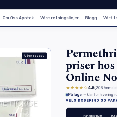
Om Oss Apotek
Våre retningslinjer
Blogg
Vårt 
Permethri
Uten resept
priser ho
Online No
★★★★☆
4.5
(208
Anmelde
På lager
— klar for levering i
VELG DOSERING OG PAK
DOSERING
PA