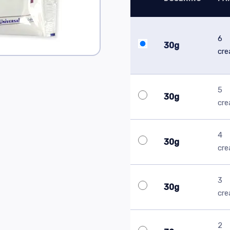
6
30g
cr
5
30g
cr
4
30g
cr
3
30g
cr
2