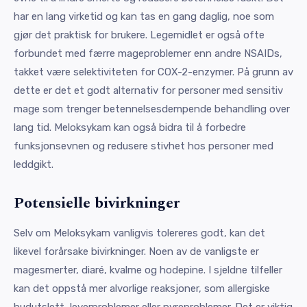
har en lang virketid og kan tas en gang daglig, noe som
gjør det praktisk for brukere. Legemidlet er også ofte
forbundet med færre mageproblemer enn andre NSAIDs,
takket være selektiviteten for COX-2-enzymer. På grunn av
dette er det et godt alternativ for personer med sensitiv
mage som trenger betennelsesdempende behandling over
lang tid. Meloksykam kan også bidra til å forbedre
funksjonsevnen og redusere stivhet hos personer med
leddgikt.
Potensielle bivirkninger
Selv om Meloksykam vanligvis tolereres godt, kan det
likevel forårsake bivirkninger. Noen av de vanligste er
magesmerter, diaré, kvalme og hodepine. I sjeldne tilfeller
kan det oppstå mer alvorlige reaksjoner, som allergiske
hudutslett, leverproblemer eller nyreproblemer. Det er viktig