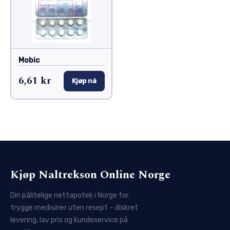
Mobic
6,61 kr
Kjøp nå
Kjøp Naltrekson Online Norge
Din pålitelige nettapotek i Norge for
trygge medisiner uten resept – diskret
levering, lav pris og kundeservice på