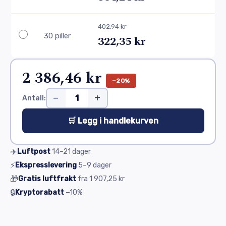
402,94 kr
30 piller
322,35 kr
2 386,46 kr
−20%
−
+
Antall:
🛒 Legg i handlekurven
✈️
Luftpost
14–21
dager
⚡
Ekspresslevering
5–9
dager
🎁
Gratis luftfrakt
fra
1 907,25 kr
🔒
Kryptorabatt
−10%