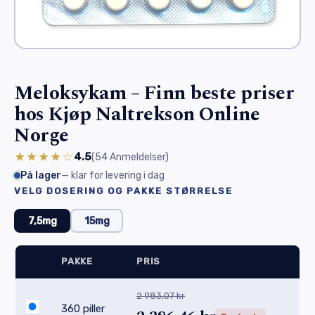
Meloksykam – Finn beste priser
hos Kjøp Naltrekson Online
Norge
★★★★☆
4.5
(54
Anmeldelser
)
På lager
— klar for levering i dag
VELG DOSERING OG PAKKE STØRRELSE
7,5mg
15mg
PAKKE
PRIS
2 983,07 kr
360 piller