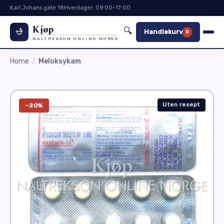
Karl Johans gate 18
Hverdager: 09:00–17:00
Kjøp
🔍
Handlekurv
0
NALTREKSON ONLINE NORGE
Home
Meloksykam
Uten resept
−20%