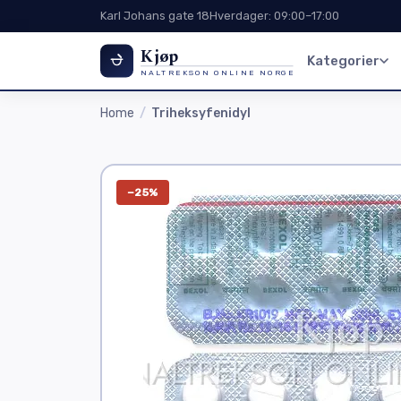
Karl Johans gate 18
Hverdager: 09:00–17:00
Kjøp
Kategorier
NALTREKSON ONLINE NORGE
Home
Triheksyfenidyl
−25%