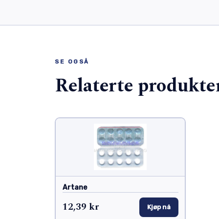
SE OGSÅ
Relaterte produkte
Artane
12,39 kr
Kjøp nå