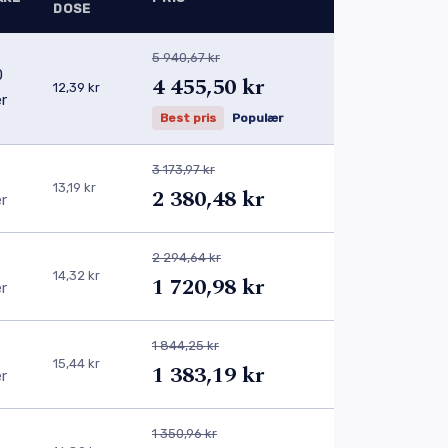
DOSE
5 940,67 kr
0
4 455,50 kr
12,39 kr
er
Best pris
Populær
3 173,97 kr
13,19 kr
2 380,48 kr
er
2 294,64 kr
14,32 kr
1 720,98 kr
er
1 844,25 kr
15,44 kr
1 383,19 kr
er
1 350,96 kr