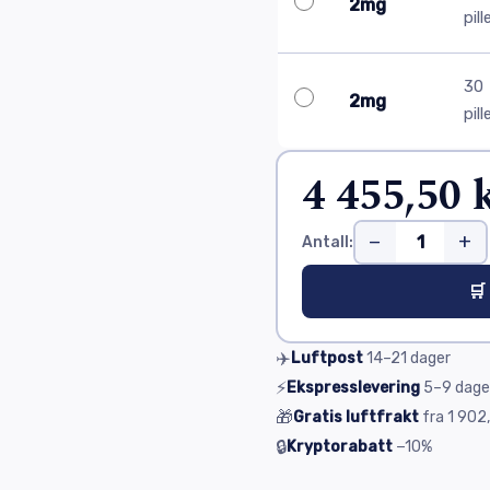
2mg
pill
30
2mg
pill
4 455,50 
−
+
Antall:
🛒
✈️
Luftpost
14–21
dager
⚡
Ekspresslevering
5–9
dage
🎁
Gratis luftfrakt
fra
1 902,
🔒
Kryptorabatt
−10%