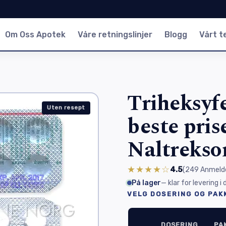
Om Oss Apotek
Våre retningslinjer
Blogg
Vårt 
Triheksyfe
Uten resept
beste pris
Naltrekso
★★★★☆
4.5
(249
Anmelde
På lager
— klar for levering i
VELG DOSERING OG PAK
DOSERING
PA