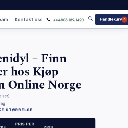
🔍
📞
team
Kontakt oss
Handlekurv
0
nidyl – Finn
er hos Kjøp
n Online Norge
lser
)
 dag
KE STØRRELSE
PRIS PER
KKE
PRIS