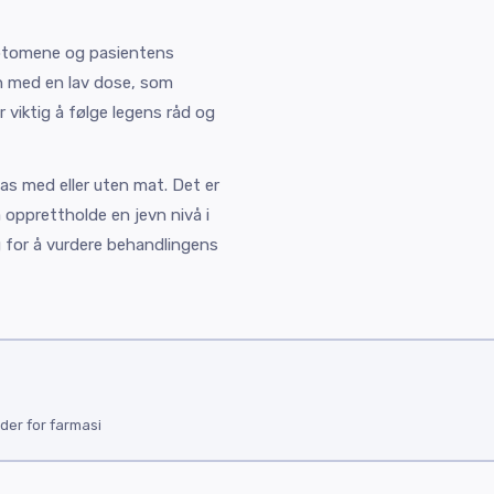
mptomene og pasientens
en med en lav dose, som
 viktig å følge legens råd og
tas med eller uten mat. Det er
å opprettholde en jevn nivå i
g for å vurdere behandlingens
der for farmasi