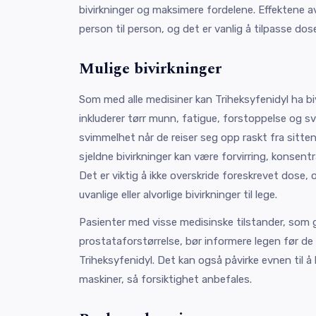
bivirkninger og maksimere fordelene. Effektene av
person til person, og det er vanlig å tilpasse do
Mulige bivirkninger
Som med alle medisiner kan Triheksyfenidyl ha biv
inkluderer tørr munn, fatigue, forstoppelse og 
svimmelhet når de reiser seg opp raskt fra sittend
sjeldne bivirkninger kan være forvirring, konsen
Det er viktig å ikke overskride foreskrevet dose, 
uvanlige eller alvorlige bivirkninger til lege.
Pasienter med visse medisinske tilstander, som g
prostataforstørrelse, bør informere legen før d
Triheksyfenidyl. Det kan også påvirke evnen til å kj
maskiner, så forsiktighet anbefales.