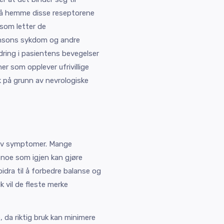
 å hemme disse reseptorene
 som letter de
nsons sykdom og andre
ring i pasientens bevegelser
ner som opplever ufrivillige
k på grunn av nevrologiske
g av symptomer. Mange
, noe som igjen kan gjøre
bidra til å forbedre balanse og
k vil de fleste merke
 da riktig bruk kan minimere