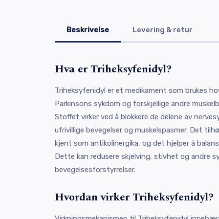
Beskrivelse
Levering & retur
Hva er Triheksyfenidyl?
Triheksyfenidyl er et medikament som brukes ho
Parkinsons sykdom og forskjellige andre muskelbe
Stoffet virker ved å blokkere de delene av nerv
ufrivillige bevegelser og muskelspasmer. Det til
kjent som antikolinergika, og det hjelper å balan
Dette kan redusere skjelving, stivhet og andre s
bevegelsesforstyrrelser.
Hvordan virker Triheksyfenidyl?
Virkningsmekanismen til Triheksyfenidyl innebære