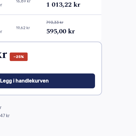
16,89 kr
1 013,22 kr
er
793,33 kr
19,62 kr
595,00 kr
er
kr
−25%
 Legg i handlekurven
r
47 kr