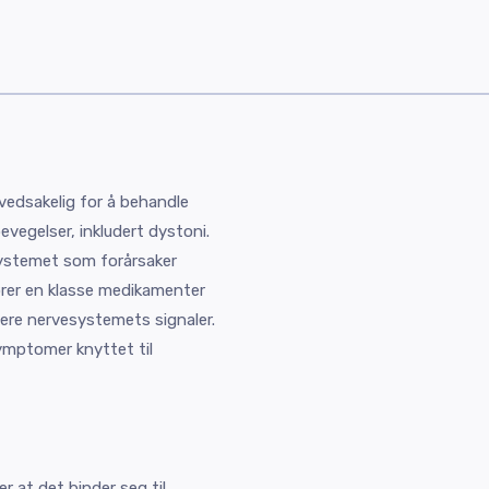
vedsakelig for å behandle
vegelser, inkludert dystoni.
esystemet som forårsaker
hører en klasse medikamenter
sere nervesystemets signaler.
ymptomer knyttet til
r at det binder seg til