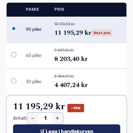
PAKKE
PRIS
13 170,93 kr
90 piller
11 195,29 kr
Best pris
9 651,06 kr
60 piller
8 203,40 kr
5 184,99 kr
30 piller
4 407,24 kr
11 195,29 kr
−15%
−
+
Antall:
🛒 Legg i handlekurven