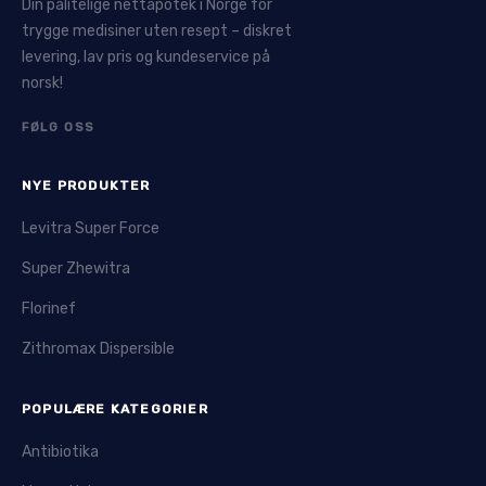
Din pålitelige nettapotek i Norge for
trygge medisiner uten resept – diskret
levering, lav pris og kundeservice på
norsk!
FØLG OSS
NYE PRODUKTER
Levitra Super Force
Super Zhewitra
Florinef
Zithromax Dispersible
POPULÆRE KATEGORIER
Antibiotika