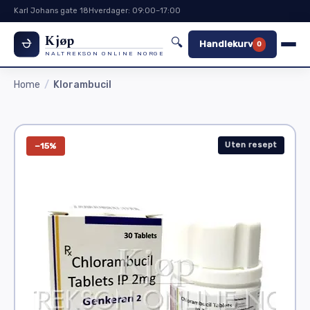
Karl Johans gate 18
Hverdager: 09:00–17:00
Kjøp
🔍
Handlekurv
0
NALTREKSON ONLINE NORGE
Home
Klorambucil
Uten resept
−15%