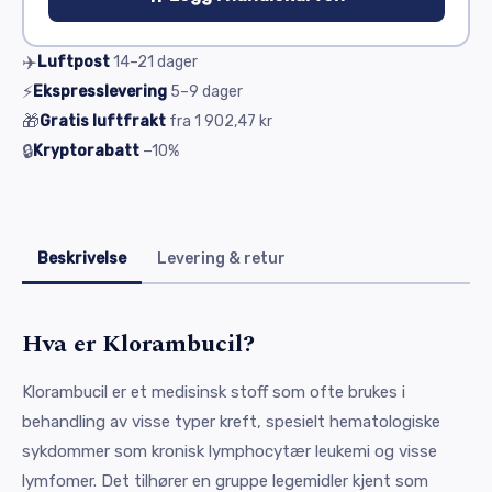
✈️
Luftpost
14–21
dager
⚡
Ekspresslevering
5–9
dager
🎁
Gratis luftfrakt
fra
1 902,47 kr
🔒
Kryptorabatt
−10%
Beskrivelse
Levering & retur
Hva er Klorambucil?
Klorambucil er et medisinsk stoff som ofte brukes i
behandling av visse typer kreft, spesielt hematologiske
sykdommer som kronisk lymphocytær leukemi og visse
lymfomer. Det tilhører en gruppe legemidler kjent som