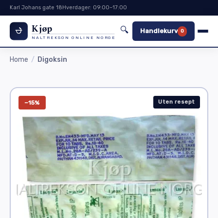
Karl Johans gate 18
Hverdager: 09:00–17:00
Kjøp
🔍
Handlekurv
0
NALTREKSON ONLINE NORGE
Home
Digoksin
Uten resept
−15%