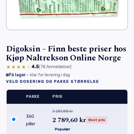
Digoksin – Finn beste priser hos
Kjøp Naltrekson Online Norge
★★★★☆
4.5
(78
Anmeldelser
)
På lager
— klar for levering i dag
VELG DOSERING OG PAKKE STØRRELSE
PAKKE
PRIS
3 281,88 kr
360
2 789,60 kr
Best pris
piller
Populær