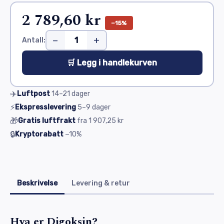
2 789,60 kr
−15%
−
+
Antall:
🛒 Legg i handlekurven
✈️
Luftpost
14–21
dager
⚡
Ekspresslevering
5–9
dager
🎁
Gratis luftfrakt
fra
1 907,25 kr
🔒
Kryptorabatt
−10%
Beskrivelse
Levering & retur
Hva er Digoksin?