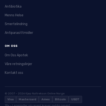
Antibiotika
Menns Helse
Smertelindring
Antiparasittmidler
OM OSS
Om Oss Apotek
Våre retningslinjer
Kontakt oss
© 2007 – 2026 Kjøp Naltrekson Online Norge
Visa
Mastercard
Amex
Bitcoin
USDT
18+ · Legemidler på resept krever gyldig resept