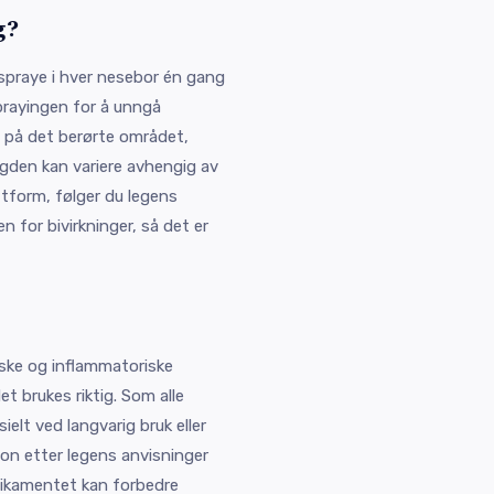
g?
 spraye i hver nesebor én gang
sprayingen for å unngå
ag på det berørte området,
ngden kan variere avhengig av
ttform, følger du legens
n for bivirkninger, så det er
iske og inflammatoriske
et brukes riktig. Som alle
ielt ved langvarig bruk eller
on etter legens anvisninger
dikamentet kan forbedre