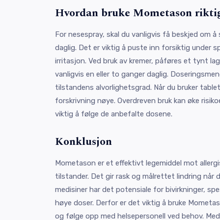
Hvordan bruke Mometason rikti
For nesespray, skal du vanligvis få beskjed om å
daglig. Det er viktig å puste inn forsiktig under 
irritasjon. Ved bruk av kremer, påføres et tynt l
vanligvis en eller to ganger daglig. Doseringsme
tilstandens alvorlighetsgrad. Når du bruker table
forskrivning nøye. Overdreven bruk kan øke risikoe
viktig å følge de anbefalte dosene.
Konklusjon
Mometason er et effektivt legemiddel mot allerg
tilstander. Det gir rask og målrettet lindring når d
medisiner har det potensiale for bivirkninger, spes
høye doser. Derfor er det viktig å bruke Mometas
og følge opp med helsepersonell ved behov. Me