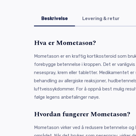
Beskrivelse
Levering & retur
Hva er Mometason?
Mometason er en kraftig kortikosteroid som bruke
forebygge betennelse i kroppen. Det er vanligvis t
nesespray, krem eller tabletter. Medikamentet er 
behandling av allergiske reaksjoner, hudbetennel
luftveissykdommer. For å oppnå best mulig resu
følge legens anbefalinger nøye.
Hvordan fungerer Mometason?
Mometason virker ved å redusere betennelse og h
området. Når det brukes som nesespray, virker d