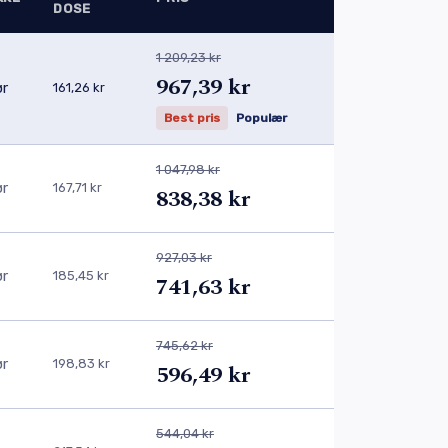
DOSE
1 209,23 kr
967,39 kr
ør
161,26 kr
Best pris
Populær
1 047,98 kr
ør
167,71 kr
838,38 kr
927,03 kr
ør
185,45 kr
741,63 kr
745,62 kr
ør
198,83 kr
596,49 kr
544,04 kr