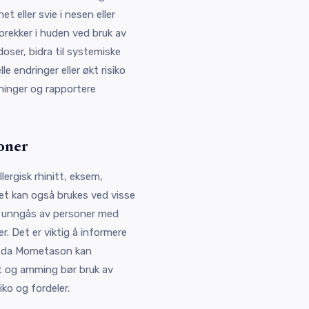
het eller svie i nesen eller
prekker i huden ved bruk av
doser, bidra til systemiske
 endringer eller økt risiko
sninger og rapportere
oner
ergisk rhinitt, eksem,
Det kan også brukes ved visse
r unngås av personer med
r. Det er viktig å informere
r, da Mometason kan
t og amming bør bruk av
ko og fordeler.