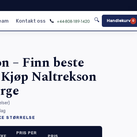
🔍
📞
team
Kontakt oss
Handlekurv
0
 – Finn beste
s Kjøp Naltrekson
rge
lser
)
 dag
KE STØRRELSE
PRIS PER
KKE
PRIS