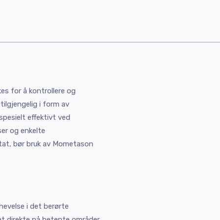
s for å kontrollere og
ilgjengelig i form av
spesielt effektivt ved
ser og enkelte
ltat, bør bruk av Mometason
evelse i det berørte
et direkte på betente områder