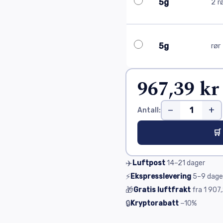
5g
2 r
5g
rør
967,39 kr
−
+
Antall:
🛒
✈️
Luftpost
14–21
dager
⚡
Ekspresslevering
5–9
dage
🎁
Gratis luftfrakt
fra
1 907,
🔒
Kryptorabatt
−10%