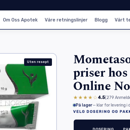
Om Oss Apotek
Våre retningslinjer
Blogg
Vårt 
Mometason
Uten resept
priser ho
Online No
★★★★☆
4.5
(279
Anmelde
På lager
— klar for levering i
VELG DOSERING OG PAK
DOSERING
PA