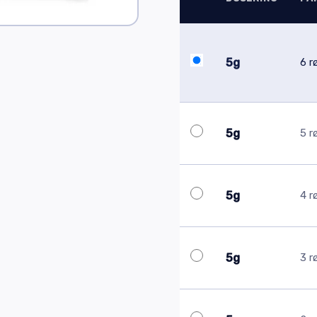
5g
6 r
5g
5 r
5g
4 r
5g
3 r