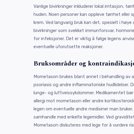
Vanlige bivirkninger inkluderer lokal irritasjon, tørr
huden. Noen personer kan oppleve tørrhet eller s
krem. Ved langvarig bruk kan det, spesielt i høye 
bivirkninger som svekket immunforsvar, hormonelle
for infeksjoner. Det er viktig å følge legens anvi
eventuelle uforutsette reaksjoner.
Bruksområder og kontraindikasj
Mometason brukes blant annet i behandling av all
psoriasis og andre inflammatoriske hudlidelser. 
lunge- og luftveissykdommer. Medikamentet bø
allergi mot mometason eller andre kortikosteroide
legen om eventuelle andre medisiner man bruke
samhandle med enkelte legemidler. Ved gravidite
Mometason diskuteres med lege for å vurdere risi