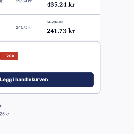
ør
217,54 kr
435,24 kr
302,16 kr
241,73 kr
241,73 kr
−20%
 Legg i handlekurven
r
25 kr