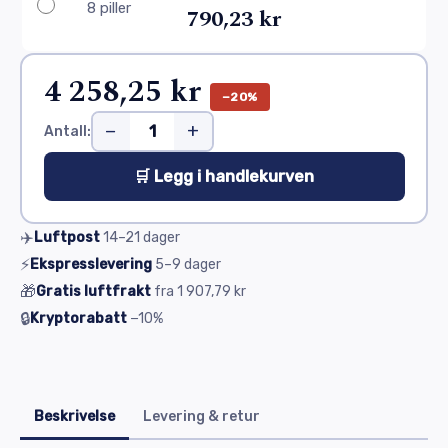
8 piller
790,23 kr
4 258,25 kr
−20%
−
+
Antall:
🛒 Legg i handlekurven
✈️
Luftpost
14–21
dager
⚡
Ekspresslevering
5–9
dager
🎁
Gratis luftfrakt
fra
1 907,79 kr
🔒
Kryptorabatt
−10%
Beskrivelse
Levering & retur