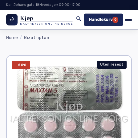
Karl Johans gate 18
Hverdager: 09:00–17:00
Kjøp
🔍
Handlekurv
0
NALTREKSON ONLINE NORGE
Home
Rizatriptan
Uten resept
−20%