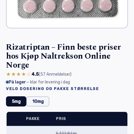
Rizatriptan – Finn beste priser
hos Kjøp Naltrekson Online
Norge
★★★★☆
4.5
(57
Anmeldelser
)
På lager
— klar for levering i dag
VELG DOSERING OG PAKKE STØRRELSE
5mg
10mg
PAKKE
PRIS
5 322,82 kr