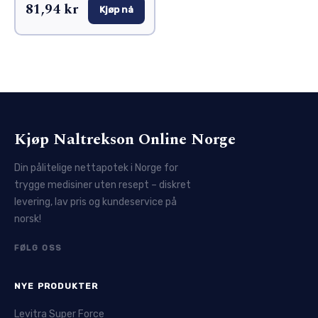
81,94 kr
Kjøp nå
Kjøp Naltrekson Online Norge
Din pålitelige nettapotek i Norge for
trygge medisiner uten resept – diskret
levering, lav pris og kundeservice på
norsk!
FØLG OSS
NYE PRODUKTER
Levitra Super Force