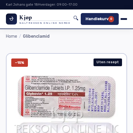
Karl Johans gate 18
Hverdager: 09:00–17:00
Kjøp
🔍
Handlekurv
0
NALTREKSON ONLINE NORGE
Home
Glibenclamid
Uten resept
−15%