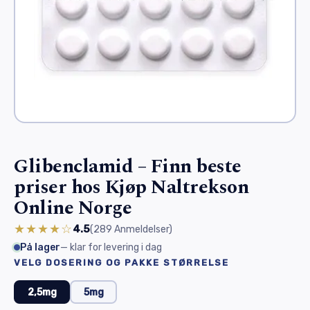
Glibenclamid – Finn beste
priser hos Kjøp Naltrekson
Online Norge
★★★★☆
4.5
(289
Anmeldelser
)
På lager
— klar for levering i dag
VELG DOSERING OG PAKKE STØRRELSE
2,5mg
5mg