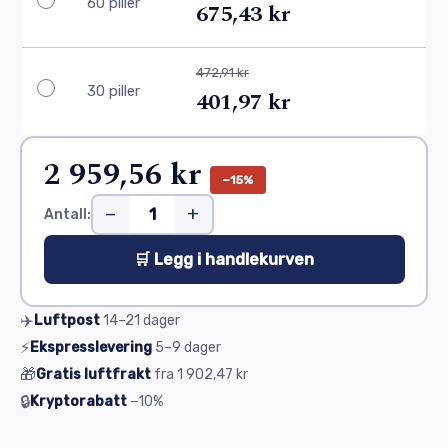
60 piller
675,43 kr
472,91 kr
30 piller
401,97 kr
2 959,56 kr
−15%
−
+
Antall:
🛒 Legg i handlekurven
✈️
Luftpost
14–21
dager
⚡
Ekspresslevering
5–9
dager
🎁
Gratis luftfrakt
fra
1 902,47 kr
🔒
Kryptorabatt
−10%