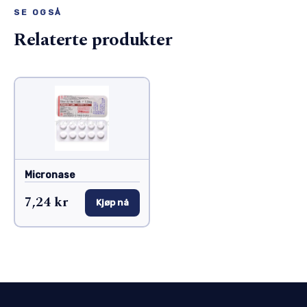
SE OGSÅ
Relaterte produkter
Micronase
7,24 kr
Kjøp nå