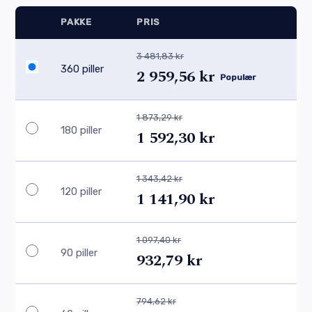
PAKKE
PRIS
3 481,83 kr
360 piller
2 959,56 kr
Populær
1 873,29 kr
180 piller
1 592,30 kr
1 343,42 kr
120 piller
1 141,90 kr
1 097,40 kr
90 piller
932,79 kr
794,62 kr