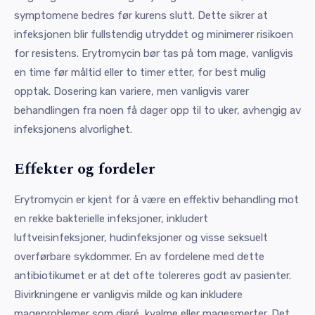
symptomene bedres før kurens slutt. Dette sikrer at
infeksjonen blir fullstendig utryddet og minimerer risikoen
for resistens. Erytromycin bør tas på tom mage, vanligvis
en time før måltid eller to timer etter, for best mulig
opptak. Dosering kan variere, men vanligvis varer
behandlingen fra noen få dager opp til to uker, avhengig av
infeksjonens alvorlighet.
Effekter og fordeler
Erytromycin er kjent for å være en effektiv behandling mot
en rekke bakterielle infeksjoner, inkludert
luftveisinfeksjoner, hudinfeksjoner og visse seksuelt
overførbare sykdommer. En av fordelene med dette
antibiotikumet er at det ofte tolereres godt av pasienter.
Bivirkningene er vanligvis milde og kan inkludere
mageproblemer som diaré, kvalme eller magesmerter. Det