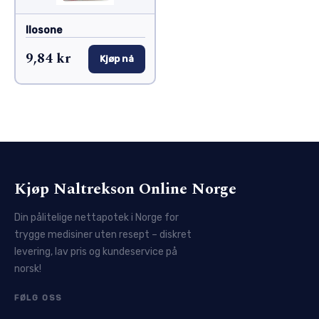
Ilosone
9,84 kr
Kjøp nå
Kjøp Naltrekson Online Norge
Din pålitelige nettapotek i Norge for
trygge medisiner uten resept – diskret
levering, lav pris og kundeservice på
norsk!
FØLG OSS