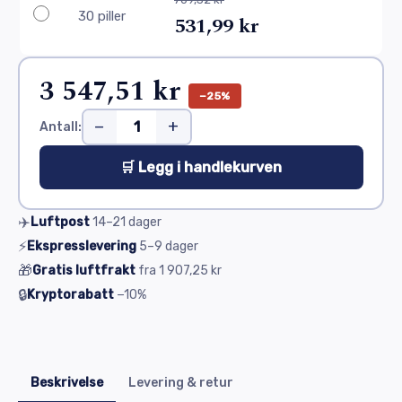
30 piller
531,99 kr
3 547,51 kr
−25%
−
+
Antall:
🛒 Legg i handlekurven
✈️
Luftpost
14–21
dager
⚡
Ekspresslevering
5–9
dager
🎁
Gratis luftfrakt
fra
1 907,25 kr
🔒
Kryptorabatt
−10%
Beskrivelse
Levering & retur