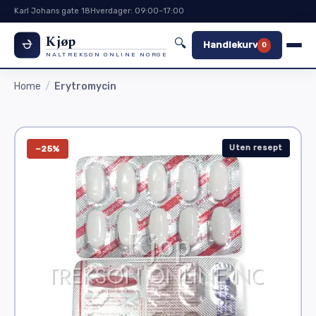
Karl Johans gate 18
Hverdager: 09:00–17:00
Kjøp
🔍
Handlekurv
0
NALTREKSON ONLINE NORGE
Home
Erytromycin
Uten resept
−25%