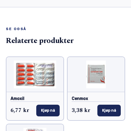
SE OGSÅ
Relaterte produkter
Amoxil
Cenmox
6,77 kr
3,38 kr
Kjøp nå
Kjøp nå