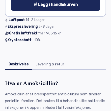
🛒 Legg i handlekurven
✈️
Luftpost
14–21
dager
⚡
Ekspresslevering
5–9
dager
🎁
Gratis luftfrakt
fra
1 905,16 kr
🔒
Kryptorabatt
−10%
Beskrivelse
Levering & retur
Hva er Amoksicillin?
Amoksicillin er et bredspektret antibiotikum som tilhører
penicillin-familien. Det brukes til å behandle ulike bakterielle
infeksjoner i kroppen, inkludert luftveisinfeksjoner,