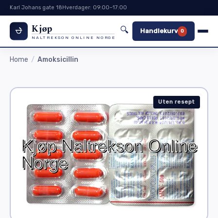
Karl Johans gate 18
Hverdager: 09:00–17:00
Kjøp
🔍
Handlekurv
0
NALTREKSON ONLINE NORGE
Home
Amoksicillin
Uten resept