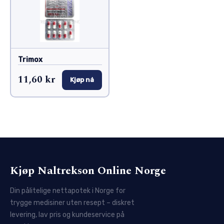
Trimox
11,60 kr
Kjøp nå
Kjøp Naltrekson Online Norge
Din pålitelige nettapotek i Norge for
trygge medisiner uten resept – diskret
levering, lav pris og kundeservice på