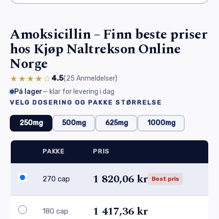
Amoksicillin – Finn beste priser
hos Kjøp Naltrekson Online
Norge
★★★★☆
4.5
(25
Anmeldelser
)
På lager
— klar for levering i dag
VELG DOSERING OG PAKKE STØRRELSE
250mg
500mg
625mg
1000mg
PAKKE
PRIS
1 820,06 kr
270 cap
Best pris
1 417,36 kr
180 cap