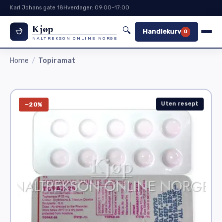
Karl Johans gate 18
Hverdager: 09:00–17:00
Kjøp
🔍
Handlekurv
0
NALTREKSON ONLINE NORGE
Home
Topiramat
Uten resept
−20%