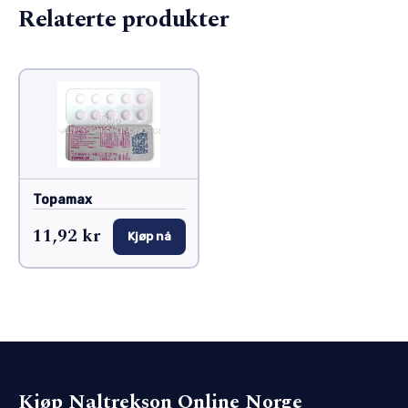
Relaterte produkter
Topamax
11,92 kr
Kjøp nå
Kjøp Naltrekson Online Norge