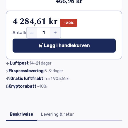
466,98 kr
4 284,61 kr
−20%
−
+
Antall:
🛒 Legg i handlekurven
✈️
Luftpost
14–21
dager
⚡
Ekspresslevering
5–9
dager
🎁
Gratis luftfrakt
fra
1 905,16 kr
🔒
Kryptorabatt
−10%
Beskrivelse
Levering & retur