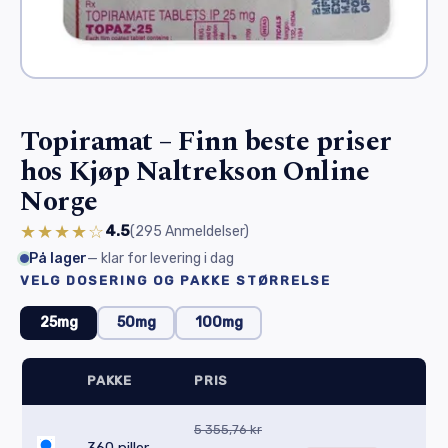
Topiramat – Finn beste priser
hos Kjøp Naltrekson Online
Norge
★★★★☆
4.5
(295
Anmeldelser
)
På lager
— klar for levering i dag
VELG DOSERING OG PAKKE STØRRELSE
25mg
50mg
100mg
PAKKE
PRIS
5 355,76 kr
360 piller