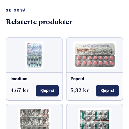
SE OGSÅ
Relaterte produkter
Imodium
Pepcid
4,67 kr
5,32 kr
Kjøp nå
Kjøp nå