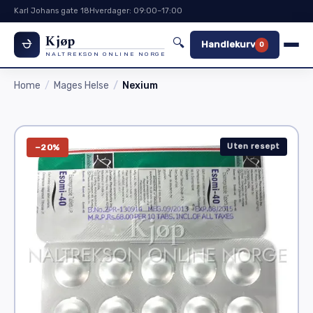
Karl Johans gate 18
Hverdager: 09:00–17:00
Kjøp
🔍
Handlekurv
0
NALTREKSON ONLINE NORGE
Home
Mages Helse
Nexium
Uten resept
−20%