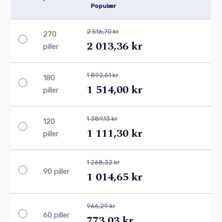
Populær
2 516,70 kr
270
2 013,36 kr
piller
1 892,51 kr
180
1 514,00 kr
piller
1 389,13 kr
120
1 111,30 kr
piller
1 268,32 kr
90 piller
1 014,65 kr
966,29 kr
60 piller
773,03 kr