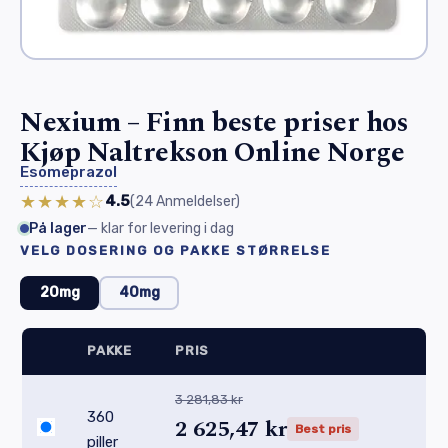
Nexium – Finn beste priser hos
Kjøp Naltrekson Online Norge
Esomeprazol
★★★★☆
4.5
(24
Anmeldelser
)
På lager
— klar for levering i dag
VELG DOSERING OG PAKKE STØRRELSE
20mg
40mg
PAKKE
PRIS
3 281,83 kr
360
2 625,47 kr
Best pris
piller