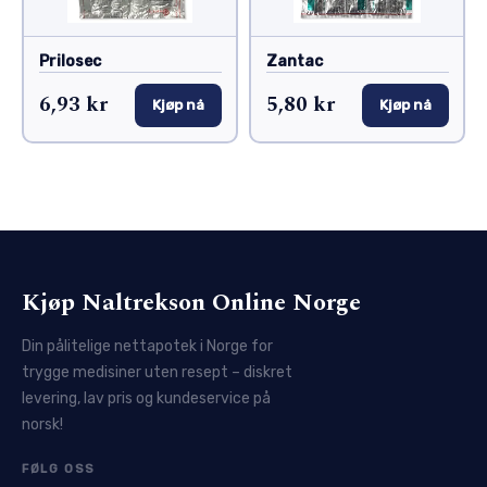
Prilosec
Zantac
6,93 kr
5,80 kr
Kjøp nå
Kjøp nå
Kjøp Naltrekson Online Norge
Din pålitelige nettapotek i Norge for
trygge medisiner uten resept – diskret
levering, lav pris og kundeservice på
norsk!
FØLG OSS