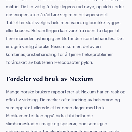
måltid. Det er viktig å følge legens råd nøye, og aldri endre
doseringen uten å rådføre seg med helsepersonell.
Tabletter skal svelges hele med vann, og bør ikke tygges
eller knuses. Behandlingen kan vare fra noen få dager til
flere måneder, avhengig av tilstanden som behandles. Det
er også vanlig å bruke Nexium som en del av en
kombinasjonsbehandling for å fjerne helseproblemer
forårsaket av bakterien Helicobacter pylori.
Fordeler ved bruk av Nexium
Mange norske brukere rapporterer at Nexium har en rask og
effektiv virkning. De merker ofte lindring av halsbrann og
sure oppstøt allerede etter noen dager med bruk.
Medikamentet kan også bidra til å helbrede
slimhinneskader i mage og spiserør, noe som igjen
reduserer risikoen for alvorlige komplikasjoner som svelg-