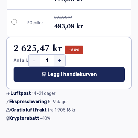
603,85 kr
30 piller
483,08 kr
2 625,47 kr
−20%
−
+
Antall:
🛒 Legg i handlekurven
✈️
Luftpost
14–21
dager
⚡
Ekspresslevering
5–9
dager
🎁
Gratis luftfrakt
fra
1 905,16 kr
🔒
Kryptorabatt
−10%