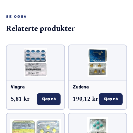
SE OGSÅ
Relaterte produkter
Viagra
Zudena
5,81 kr
190,12 kr
Kjøp nå
Kjøp nå