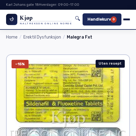
Karl Johans gate 18
Hverdager: 09:00–17:00
Kjøp
🔍
Handlekurv
0
NALTREKSON ONLINE NORGE
Home
Erektil Dysfunksjon
Malegra Fxt
Uten resept
−15%