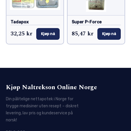
Tadapox
Super P-Force
32,25 kr
85,47 kr
Kjøp nå
Kjøp nå
Kjøp Naltrekson Online Norge
Din pålitelige nettapotek i Norge for
trygge medisiner uten resept – diskret
levering, lav pris og kundeservice på
norsk!