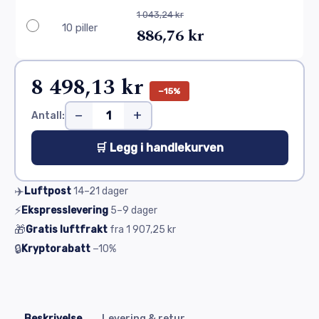
1 043,24 kr
10 piller
886,76 kr
8 498,13 kr
−15%
−
+
Antall:
🛒 Legg i handlekurven
✈️
Luftpost
14–21
dager
⚡
Ekspresslevering
5–9
dager
🎁
Gratis luftfrakt
fra
1 907,25 kr
🔒
Kryptorabatt
−10%
Beskrivelse
Levering & retur