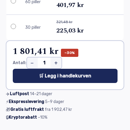
60 piller
401,97 kr
321,48 kr
30 piller
225,03 kr
1 801,41 kr
−30%
−
+
Antall:
🛒 Legg i handlekurven
✈️
Luftpost
14–21
dager
⚡
Ekspresslevering
5–9
dager
🎁
Gratis luftfrakt
fra
1 902,47 kr
🔒
Kryptorabatt
−10%