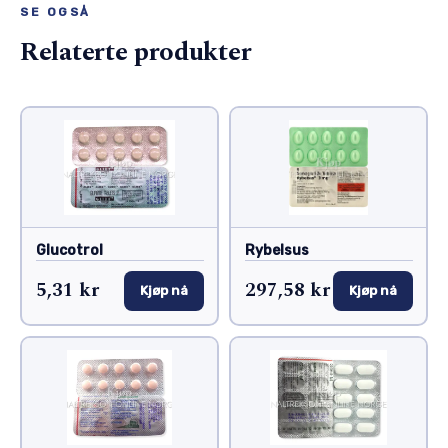
SE OGSÅ
Relaterte produkter
Glucotrol
Rybelsus
5,31 kr
297,58 kr
Kjøp nå
Kjøp nå