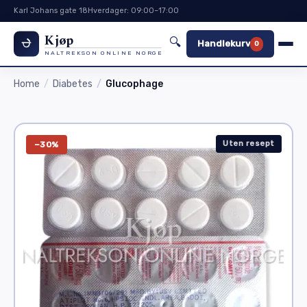
Karl Johans gate 18
Hverdager: 09:00–17:00
Kjøp
🔍
Handlekurv
0
NALTREKSON ONLINE NORGE
Home
Diabetes
Glucophage
Uten resept
−30%