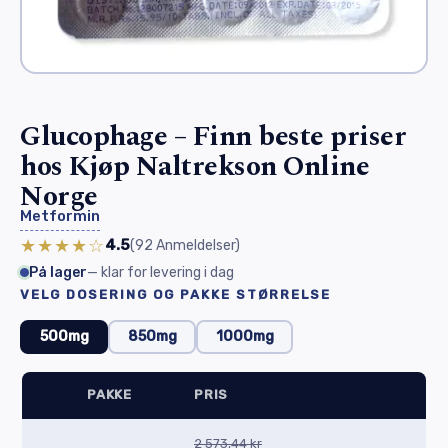
Glucophage – Finn beste priser
hos Kjøp Naltrekson Online
Norge
Metformin
★★★★☆
4.5
(92
Anmeldelser
)
På lager
— klar for levering i dag
VELG DOSERING OG PAKKE STØRRELSE
500mg
850mg
1000mg
PAKKE
PRIS
2 573,44 kr