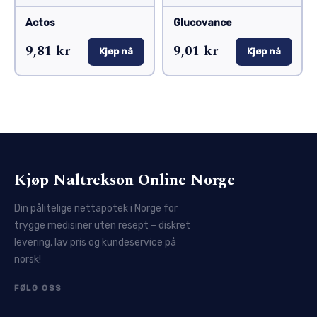
Actos
Glucovance
9,81 kr
9,01 kr
Kjøp nå
Kjøp nå
Kjøp Naltrekson Online Norge
Din pålitelige nettapotek i Norge for
trygge medisiner uten resept – diskret
levering, lav pris og kundeservice på
norsk!
FØLG OSS