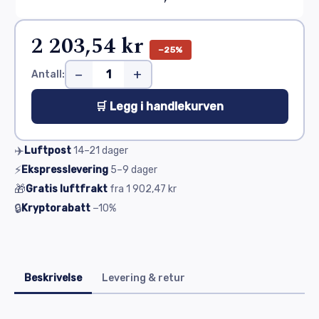
2 203,54 kr
−25%
−
+
Antall:
🛒 Legg i handlekurven
✈️
Luftpost
14–21
dager
⚡
Ekspresslevering
5–9
dager
🎁
Gratis luftfrakt
fra
1 902,47 kr
🔒
Kryptorabatt
−10%
Beskrivelse
Levering & retur