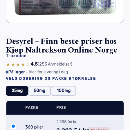
Desyrel – Finn beste priser hos
Kjøp Naltrekson Online Norge
Trazodon
★★★★☆
4.5
(253
Anmeldelser
)
På lager
— klar for levering i dag
VELG DOSERING OG PAKKE STØRRELSE
25mg
50mg
100mg
PAKKE
PRIS
2 938,06 kr
360 piller