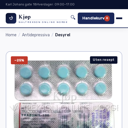
Karl Johans gate 18
Hverdager: 09:00–17:00
Kjøp
🔍
Handlekurv
0
NALTREKSON ONLINE NORGE
Home
Antidepressiva
Desyrel
Uten resept
−25%