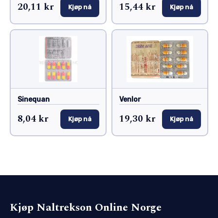
20,11 kr
15,44 kr
Kjøp nå
Kjøp nå
Sinequan
Venlor
8,04 kr
19,30 kr
Kjøp nå
Kjøp nå
Kjøp Naltrekson Online Norge