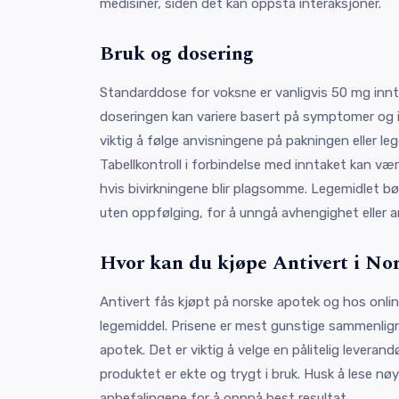
medisiner, siden det kan oppstå interaksjoner.
Bruk og dosering
Standarddose for voksne er vanligvis 50 mg innt
doseringen kan variere basert på symptomer og in
viktig å følge anvisningene på pakningen eller le
Tabellkontroll i forbindelse med inntaket kan væ
hvis bivirkningene blir plagsomme. Legemidlet bør
uten oppfølging, for å unngå avhengighet eller a
Hvor kan du kjøpe Antivert i No
Antivert fås kjøpt på norske apotek og hos onlin
legemiddel. Prisene er mest gunstige sammenlig
apotek. Det er viktig å velge en pålitelig leverand
produktet er ekte og trygt i bruk. Husk å lese n
anbefalingene for å oppnå best resultat.