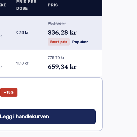
PRIS PER
KKE
PRIS
DOSE
983,86 kr
836,28 kr
9,33 kr
er
Best pris
Populær
775,70 kr
11,10 kr
659,34 kr
er
−15%
 Legg i handlekurven