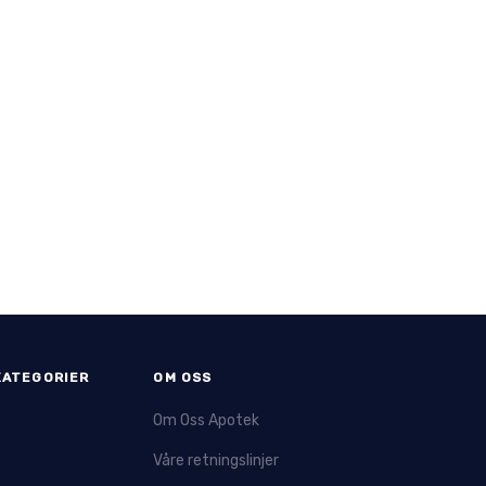
KATEGORIER
OM OSS
Om Oss Apotek
Våre retningslinjer