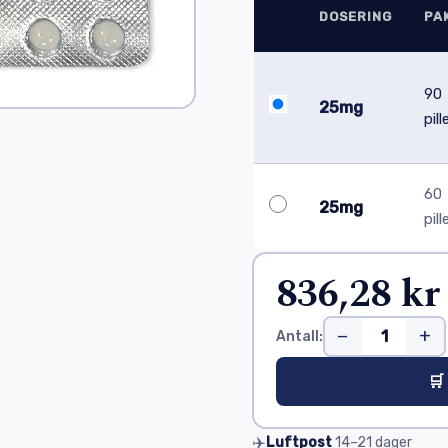
DOSERING
PA
90
25mg
pill
60
25mg
pill
836,28 kr
−
+
Antall:
🛒
✈️
Luftpost
14–21
dager