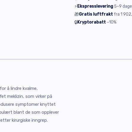
⚡
Ekspresslevering
5–9
dage
🎁
Gratis luftfrakt
fra
1 902,
🔒
Kryptorabatt
−10%
for å lindre kvalme,
et meklizin, som virker på
 redusere symptomer knyttet
opulært blant de som opplever
etter kirurgiske inngrep.