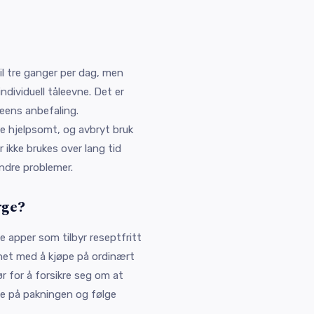
il tre ganger per dag, men
dividuell tåleevne. Det er
geens anbefaling.
re hjelpsomt, og avbryt bruk
 ikke brukes over lang tid
ndre problemer.
rge?
e apper som tilbyr reseptfritt
net med å kjøpe på ordinært
ør for å forsikre seg om at
øye på pakningen og følge