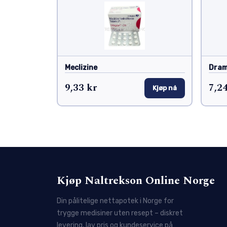
Meclizine
Dram
9,33 kr
7,24
Kjøp nå
Kjøp Naltrekson Online Norge
Din pålitelige nettapotek i Norge for
trygge medisiner uten resept – diskret
levering, lav pris og kundeservice på