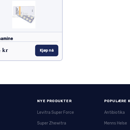
amine
 kr
Kjøp nå
NYE PRODUKTER
POPULÆRE 
Levitra Super Force
Antibiotika
Super Zhewitra
Menns Helse