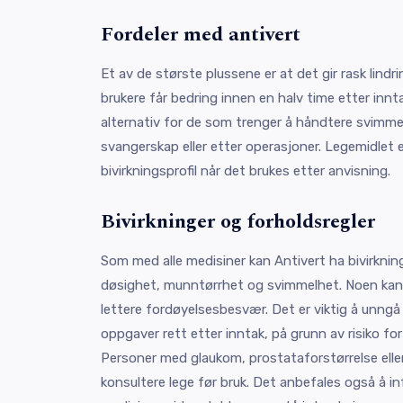
Fordeler med antivert
Et av de største plussene er at det gir rask lin
brukere får bedring innen en halv time etter innt
alternativ for de som trenger å håndtere svimmel
svangerskap eller etter operasjoner. Legemidlet er
bivirkningsprofil når det brukes etter anvisning.
Bivirkninger og forholdsregler
Som med alle medisiner kan Antivert ha bivirkning
døsighet, munntørrhet og svimmelhet. Noen kan o
lettere fordøyelsesbesvær. Det er viktig å unngå å 
oppgaver rett etter inntak, på grunn av risiko for
Personer med glaukom, prostataforstørrelse eller 
konsultere lege før bruk. Det anbefales også å in