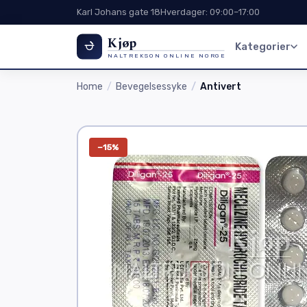
Karl Johans gate 18
Hverdager: 09:00–17:00
Kjøp
Kategorier
NALTREKSON ONLINE NORGE
Home
Bevegelsessyke
Antivert
−15%