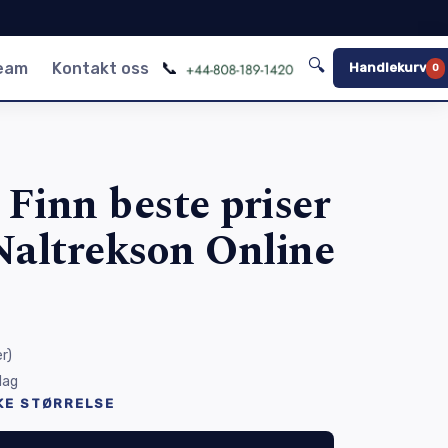
🔍
📞
team
Kontakt oss
Handlekurv
0
 Finn beste priser
Naltrekson Online
r
)
 dag
KE STØRRELSE