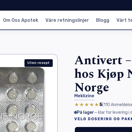
Om Oss Apotek
Våre retningslinjer
Blogg
Vårt 
Antivert –
Uten resept
hos Kjøp 
Norge
Meklizine
★★★★★
5
(110
Anmeldelse
På lager
— klar for levering i
VELG DOSERING OG PAK